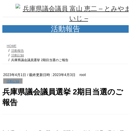
コ
ナ
ン
ビ
テ
ゲ
ン
ー
ツ
シ
活動報告
へ
ョ
ス
ン
キ
に
HOME
ッ
移
活動報告
プ
動
活動記録
兵庫県議会議員選挙 2期目当選のご報告
2023年4月1日
/ 最終更新日時 :
2023年4月3日
root
活動記録
兵庫県議会議員選挙 2期目当選のご
報告