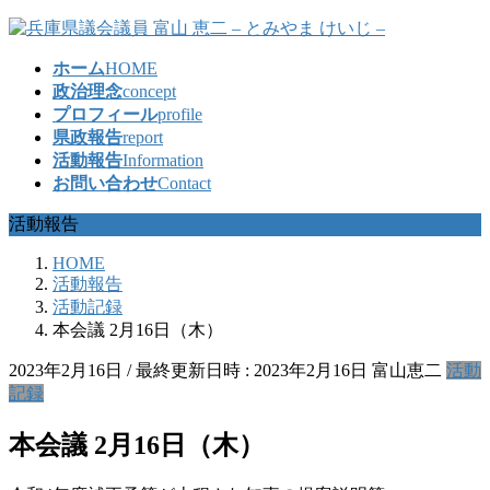
コ
ナ
ン
ビ
ホーム
HOME
テ
ゲ
政治理念
concept
ン
ー
プロフィール
profile
ツ
シ
県政報告
report
へ
ョ
活動報告
Information
ス
ン
お問い合わせ
Contact
キ
に
ッ
移
活動報告
プ
動
HOME
活動報告
活動記録
本会議 2月16日（木）
2023年2月16日
/ 最終更新日時 :
2023年2月16日
富山恵二
活動
記録
本会議 2月16日（木）