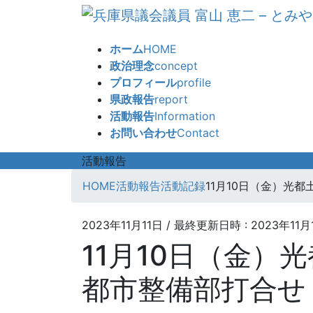
コ
ナ
ン
ビ
テ
ゲ
ホーム
HOME
ン
ー
政治理念
concept
ツ
シ
プロフィール
profile
へ
ョ
県政報告
report
ス
ン
活動報告
Information
キ
に
お問い合わせ
Contact
ッ
移
プ
動
活動報告
HOME
活動報告
活動記録
11月10日（金）光
2023年11月11日
/ 最終更新日時 :
2023年11月
11月10日（金）
都市整備部打合せ