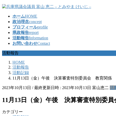
コ
ナ
ン
ビ
ホーム
HOME
テ
ゲ
政治理念
concept
ン
ー
プロフィール
profile
ツ
シ
県政報告
report
へ
ョ
活動報告
Information
ス
ン
お問い合わせ
Contact
キ
に
ッ
移
活動報告
プ
動
HOME
活動報告
活動記録
11月13日（金）午後 決算審査特別委員会 教育関係
2023年10月13日
/ 最終更新日時 :
2023年10月13日
富山恵二
活
11月13日（金）午後 決算審査特別委
カテゴリー