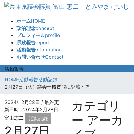
コ
ナ
ン
ビ
テ
ゲ
ホーム
HOME
ン
ー
政治理念
concept
ツ
シ
プロフィール
profile
へ
ョ
県政報告
report
ス
ン
活動報告
Information
キ
に
お問い合わせ
Contact
ッ
移
プ
動
活動報告
HOME
活動報告
活動記録
2月27日（火）議会一般質問に登壇する
カテゴリ
2024年2月28日
/ 最終更
新日時 :
2024年2月28日
ー アーカ
富山恵二
活動記録
2月27日