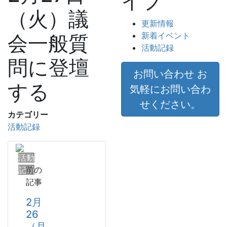
イブ
（火）議
更新情報
新着イベント
会一般質
活動記録
問に登壇
お問い合わせ
お
する
気軽にお問い合わ
せください。
カテゴリー
活動記録
活動
記録
前の
記事
2月
26
（月