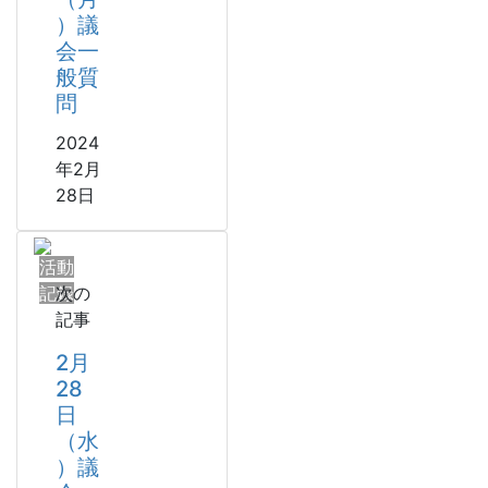
）議
会一
般質
問
2024
年2月
28日
活動
記録
次の
記事
2月
28
日
（水
）議