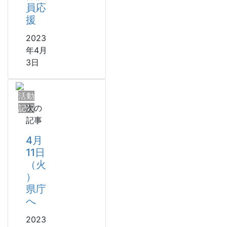
員応
援
2023
年4月
3日
活動
記録
次の
記事
4月
11日
（火
）
県庁
へ
2023