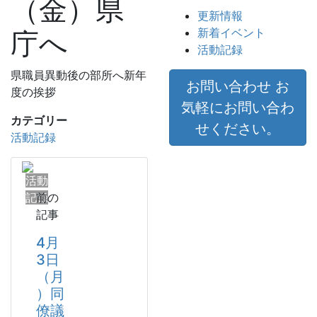
（金）県
更新情報
新着イベント
庁へ
活動記録
県職員異動後の部所へ新年
お問い合わせ
お
度の挨拶
気軽にお問い合わ
カテゴリー
せください。
活動記録
活動
記録
前の
記事
4月
3日
（月
）同
僚議