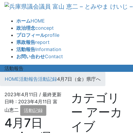
コ
ナ
ン
ビ
テ
ゲ
ホーム
HOME
ン
ー
政治理念
concept
ツ
シ
プロフィール
profile
へ
ョ
県政報告
report
ス
ン
活動報告
Information
キ
に
お問い合わせ
Contact
ッ
移
プ
動
活動報告
HOME
活動報告
活動記録
4月7日（金）県庁へ
カテゴリ
2023年4月11日
/ 最終更新
日時 :
2023年4月11日
富
ー アーカ
山恵二
活動記録
4月7日
イブ