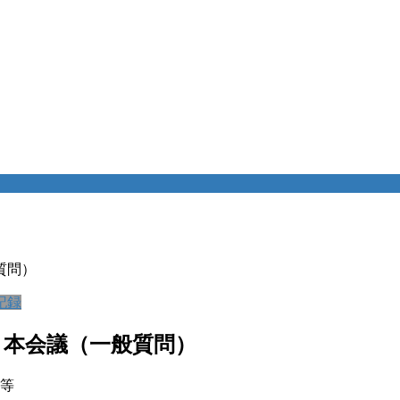
質問）
記録
・本会議（一般質問）
束等