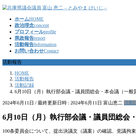
コ
ナ
ン
ビ
ホーム
HOME
テ
ゲ
政治理念
concept
ン
ー
プロフィール
profile
ツ
シ
県政報告
report
へ
ョ
活動報告
Information
ス
ン
お問い合わせ
Contact
キ
に
ッ
移
活動報告
プ
動
HOME
活動報告
活動記録
6月10日（月）執行部会議・議員団総会・本会議（一般
2024年6月11日
/ 最終更新日時 :
2024年6月11日
富山恵二
活動
6月10日（月）執行部会議・議員団総会
100条委員会について、提出決議文（議案）の確認、党議拘