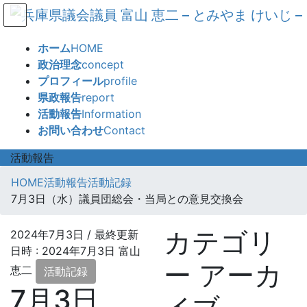
コ
ナ
ン
ビ
テ
ゲ
ホーム
HOME
ン
ー
政治理念
concept
ツ
シ
プロフィール
profile
へ
ョ
県政報告
report
ス
ン
活動報告
Information
キ
に
お問い合わせ
Contact
ッ
移
プ
動
活動報告
HOME
活動報告
活動記録
7月3日（水）議員団総会・当局との意見交換会
カテゴリ
2024年7月3日
/ 最終更新
日時 :
2024年7月3日
富山
ー アーカ
恵二
活動記録
7月3日