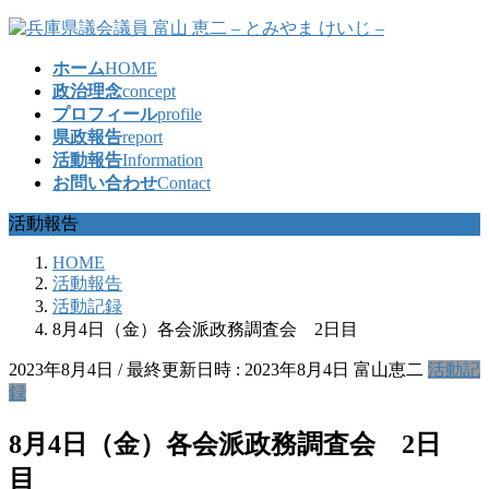
コ
ナ
ン
ビ
ホーム
HOME
テ
ゲ
政治理念
concept
ン
ー
プロフィール
profile
ツ
シ
県政報告
report
へ
ョ
活動報告
Information
ス
ン
お問い合わせ
Contact
キ
に
ッ
移
活動報告
プ
動
HOME
活動報告
活動記録
8月4日（金）各会派政務調査会 2日目
2023年8月4日
/ 最終更新日時 :
2023年8月4日
富山恵二
活動記
録
8月4日（金）各会派政務調査会 2日
目